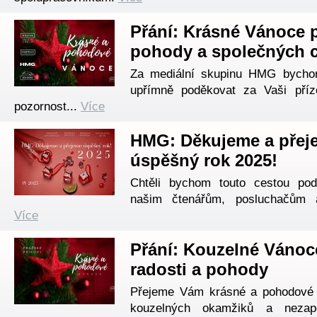
Přání: Krásné Vánoce 
pohody a společných c
Za mediální skupinu HMG bycho
upřímně poděkovat za Vaši příz
pozornost...
Více
HMG: Děkujeme a přej
úspěšný rok 2025!
Chtěli bychom touto cestou po
našim čtenářům, posluchačům 
Více
Přání: Kouzelné Vánoc
radosti a pohody
Přejeme Vám krásné a pohodové 
kouzelných okamžiků a nezapo