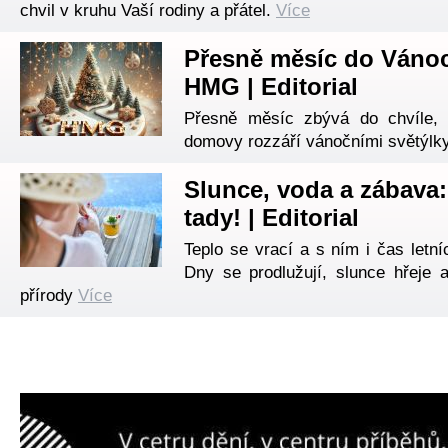
chvil v kruhu Vaší rodiny a přátel.
Více
Přesně měsíc do Váno
HMG | Editorial
Přesně měsíc zbývá do chvíle,
domovy rozzáří vánočními světýlky
Slunce, voda a zábava:
tady! | Editorial
Teplo se vrací a s ním i čas letn
Dny se prodlužují, slunce hřeje 
přírody
Více