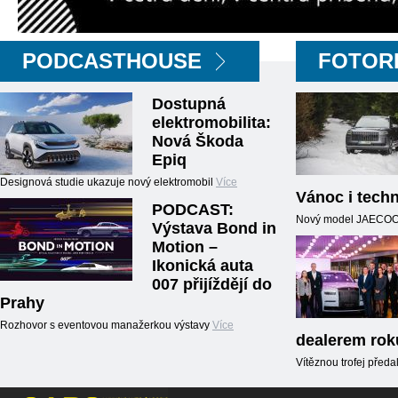
PODCASTHOUSE
FOTOR
Dostupná
elektromobilita:
Nová Škoda
Epiq
Designová studie ukazuje nový elektromobil
Více
Vánoc i techn
PODCAST:
Nový model JAECOO5,
Výstava Bond in
Motion –
Ikonická auta
007 přijíždějí do
Prahy
Rozhovor s eventovou manažerkou výstavy
Více
dealerem rok
Vítěznou trofej předal