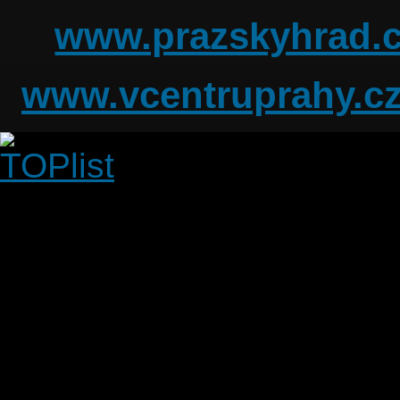
www.prazskyhrad.
www.vcentruprahy.c