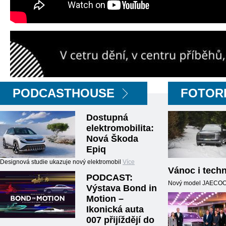
PODCASTHOUSE
FOTOR
Dostupná
elektromobilita:
Nová Škoda
Epiq
Designová studie ukazuje nový elektromobil
Více
Vánoc i techn
PODCAST:
Nový model JAECOO5,
Výstava Bond in
Motion –
Ikonická auta
007 přijíždějí do