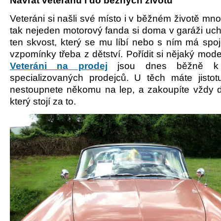
Návrat veteránů i do běžných životů
Veteráni si našli své místo i v běžném životě mn
tak nejeden motorový fanda si doma v garáži uc
ten skvost, který se mu líbí nebo s ním má spo
vzpomínky třeba z dětství. Pořídit si nějaký mode
Veteráni na prodej
jsou dnes běžně k
specializovaných prodejců. U těch máte jistot
nestoupnete někomu na lep, a zakoupíte vždy 
který stojí za to.