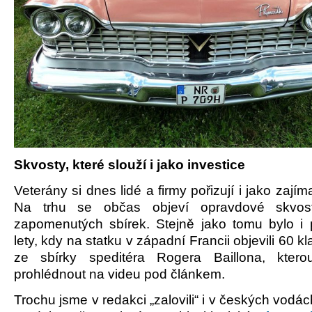
Skvosty, které slouží i jako investice
Veterány si dnes lidé a firmy pořizují i jako zajím
Na trhu se občas objeví opravdové skvost
zapomenutých sbírek. Stejně jako tomu bylo i 
lety, kdy na statku v západní Francii objevili 60 k
ze sbírky speditéra Rogera Baillona, kter
prohlédnout na videu pod článkem.
Trochu jsme v redakci „zalovili“ i v českých vodá