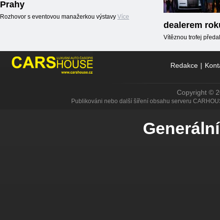
Prahy
Rozhovor s eventovou manažerkou výstavy
Více
dealerem rok
Vítěznou trofej předal
Redakce
|
Kont
Copyright © 
Publikováni nebo další šíření obsahu serveru CARHOU
Generální