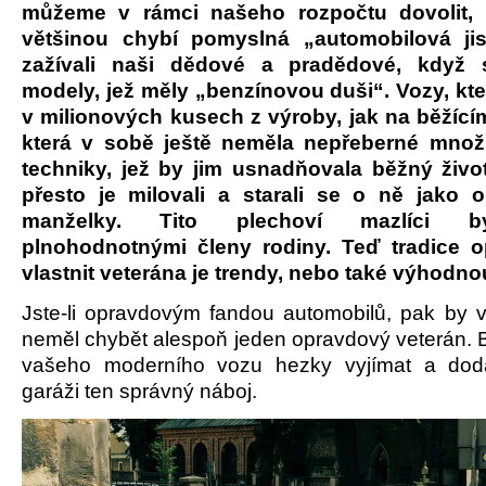
můžeme v rámci našeho rozpočtu dovolit, 
většinou chybí pomyslná „automobilová jis
zažívali naši dědové a pradědové, když s
modely, jež měly „benzínovou duši“. Vozy, kte
v milionových kusech z výroby, jak na běžící
která v sobě ještě neměla nepřeberné množ
techniky, jež by jim usnadňovala běžný život
přesto je milovali a starali se o ně jako o
manželky. Tito plechoví mazlíci b
plnohodnotnými členy rodiny. Teď tradice op
vlastnit veterána je trendy, nebo také výhodnou
Jste-li opravdovým fandou automobilů, pak by v
neměl chybět alespoň jeden opravdový veterán. 
vašeho moderního vozu hezky vyjímat a dod
garáži ten správný náboj.